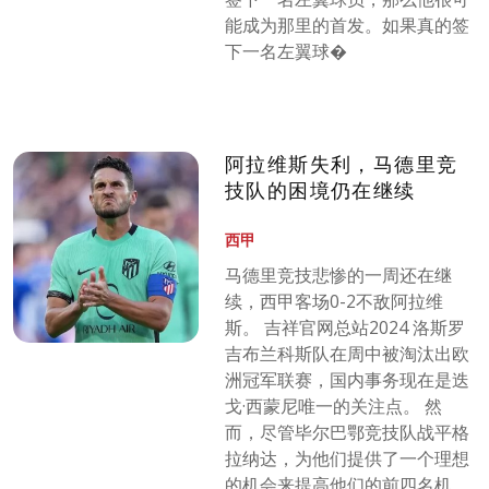
能成为那里的首发。如果真的签
下一名左翼球�
阿拉维斯失利，马德里竞
技队的困境仍在继续
西甲
马德里竞技悲惨的一周还在继
续，西甲客场0-2不敌阿拉维
斯。 吉祥官网总站2024 洛斯罗
吉布兰科斯队在周中被淘汰出欧
洲冠军联赛，国内事务现在是迭
戈·西蒙尼唯一的关注点。 然
而，尽管毕尔巴鄂竞技队战平格
拉纳达，为他们提供了一个理想
的机会来提高他们的前四名机