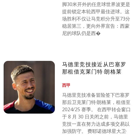
脚30米开外的任意球世界波更是
提前锁定本轮西甲最佳进球。这
场胜利不仅让马竞积分升至73分
稳居第三，更向外界宣告：西蒙
尼的球队仍是西�
马德里竞技接近从巴塞罗
那租借克莱门特·朗格莱
西甲
马德里竞技准备冒险签下巴塞罗
那后卫克莱门特·朗格莱，租借至
2024/25 赛季。 在西甲转会窗口
于 8 月 30 日关闭之前，马德里
竞技一直在努力达成多项交易以
加强防守。 费耶诺德球星大卫·