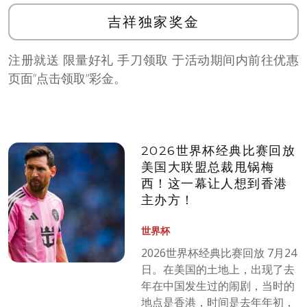
吉祥独家奖金
注册就送 限量好礼 手刀领取 于活动期间内前往优惠
页面”点击领取”彩金。
2026世界杯经典比赛回放
美国大联盟总裁甩锅梅
西！这一幕让人想到香港
主办方！
世界杯
2026世界杯经典比赛回放 7月24
日。在美国的土地上，出现了去
年在中国发生过的闹剧，当时的
地点是香港，时间是去年年初，