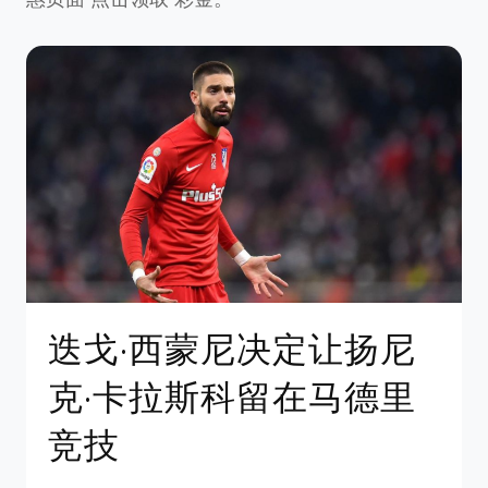
迭戈·西蒙尼决定让扬尼
克·卡拉斯科留在马德里
竞技