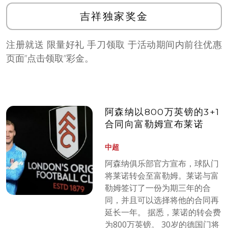
吉祥独家奖金
注册就送 限量好礼 手刀领取 于活动期间内前往优惠
页面”点击领取”彩金。
阿森纳以800万英镑的3+1
合同向富勒姆宣布莱诺
中超
阿森纳俱乐部官方宣布，球队门
将莱诺转会至富勒姆。莱诺与富
勒姆签订了一份为期三年的合
同，并且可以选择将他的合同再
延长一年。 据悉，莱诺的转会费
为800万英镑。 30岁的德国门将