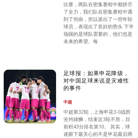
比赛，两队在密集赛程中都拼尽
了全力，我们队在密集赛程中遇
到了伤病，所以派出了一些年轻
球员，表现出了良好的势头 下半
场踢的是球队需要的，他们也是
未来的希望。每
足球报：如果申花降级，
对中国足球来说是灾难性
的事件
中超
中超第32轮，上海申花3-0战胜
沧州雄狮，结束近3轮不胜，目
前积43分排名第10。 其实，球
迷眼下最关心的不是申花最后两