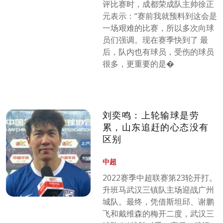
评比赛时，成都荣成队主帅徐正
元表示：“赛前我就预料到这会是
一场艰难的比赛，所以多次向球
员们强调。现在赛季快到了 最
后，队内也有球员，受伤的球员
很多，更重要的是�
刘奕鸣：上轮输球是劳
累，山东追赶的心态没有
区别
中超
2022赛季中超联赛第23轮开打。
升班马武汉三镇队主场迎战广州
城队。最终，凭借斯坦邱、谢鹏
飞和戴维森的梅开二度，武汉三