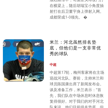
在横梁上，随后胡瑞宝小角度抽
射打在后卫董宇身上弹射入网。
成都荣成1-0领先。 �
米兰：河北虽然排名垫
底，但他们是一支非常优
秀的球队
中超
中超第17轮，梅州客家将在主场
迎战河北队。赛前，主帅米兰和
球员陈国康出席了新闻发布会。
谈及准备工作，米兰表示：“首
先，我们队在中场休息时休息恢
复得很好。对于我们的对手河北
队来说，他们目前排名垫底，但