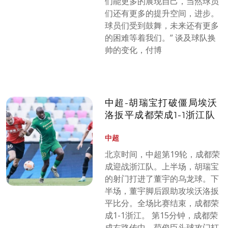
们能更多的展现自己，当然球员
们还有更多的提升空间，进步。
球员们受到鼓舞，未来还有更多
的困难等着我们。” 谈及球队换
帅的变化，付博
中超-胡瑞宝打破僵局埃沃
洛扳平成都荣成1-1浙江队
中超
北京时间，中超第19轮，成都荣
成迎战浙江队。上半场，胡瑞宝
的射门打进了董宇的乌龙球。下
半场，董宇脚后跟助攻埃沃洛扳
平比分。全场比赛结束，成都荣
成1-1浙江。 第15分钟，成都荣
成右路传中，苟俊臣头球攻门打