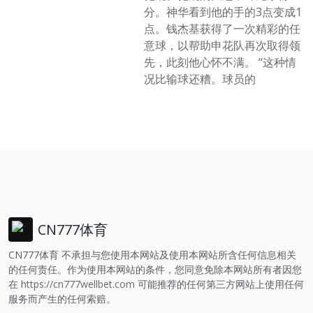
分。神华看到他的手的3点变成1
点。钱杰基获得了一次精彩的任
意球，以帮助申花队再次取得领
先，此刻他心怀不满。 “这种情
况比输球还糟。球员的
CN777体育
CN777体育 不承担与您使用本网站及使用本网站所含任何信息相关
的任何责任。作为使用本网站的条件，您同意免除本网站所有者因您
在
https://cn777wellbet.com
可能推荐的任何第三方网站上使用任何
服务而产生的任何索赔。