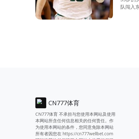
队闯入
CN777体育
CN777体育 不承担与您使用本网站及使用
本网站所含任何信息相关的任何责任。作
为使用本网站的条件，您同意免除本网站
所有者因您在
https://cn777wellbet.com