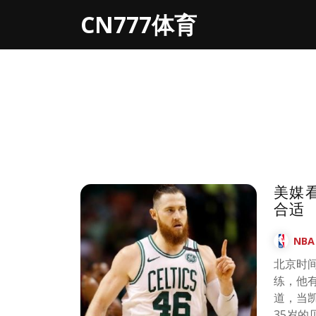
CN777体育
美媒
合适
NBA
北京时
练，他
道，当
35岁的