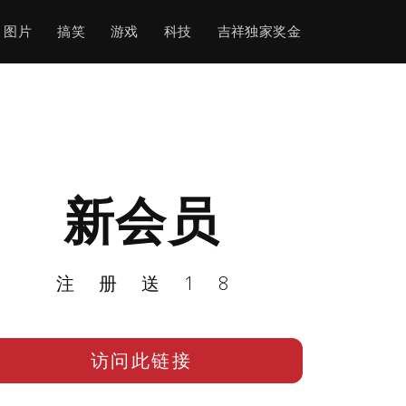
图片
搞笑
游戏
科技
吉祥独家奖金
新会员
注册送18
访问此链接