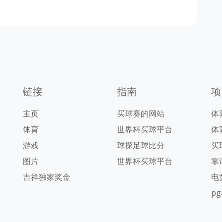
链接
指南
项
主页
买球赛的网站
体
体育
世界杯买球平台
体
游戏
球探足球比分
买
图片
世界杯买球平台
靠
吉祥独家奖金
电
p