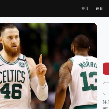
推荐
体育
注
前