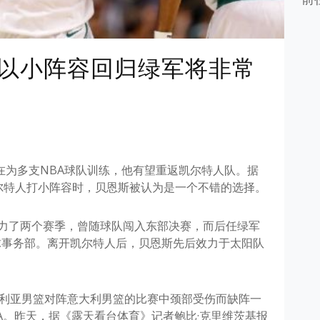
以小阵容回归绿军将非常
在为多支NBA球队训练，他有望重返凯尔特人队。据
尔特人打小阵容时，贝恩斯被认为是一个不错的选择。
绿军效力了两个赛季，曾随球队闯入东部决赛，而后任绿军
球事务部。离开凯尔特人后，贝恩斯先后效力于太阳队
澳大利亚男篮对阵意大利男篮的比赛中颈部受伤而缺阵一
A。昨天，据《露天看台体育》记者鲍比·克里维茨基报