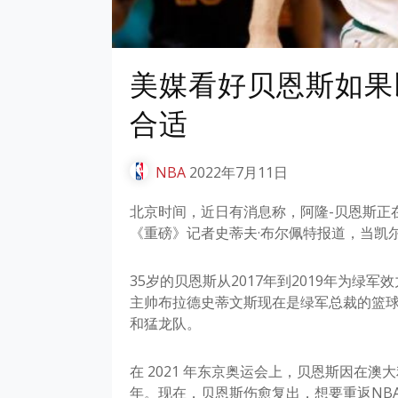
美媒看好贝恩斯如果
合适
NBA
2022年7月11日
北京时间，近日有消息称，阿隆-贝恩斯正
《重磅》记者史蒂夫·布尔佩特报道，当凯
35岁的贝恩斯从2017年到2019年为
主帅布拉德史蒂文斯现在是绿军总裁的篮
和猛龙队。
在 2021 年东京奥运会上，贝恩斯因在
年。现在，贝恩斯伤愈复出，想要重返NB