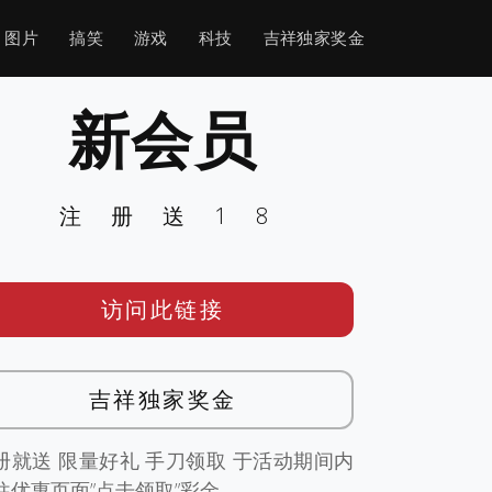
图片
搞笑
游戏
科技
吉祥独家奖金
新会员
注册送18
访问此链接
吉祥独家奖金
册就送 限量好礼 手刀领取 于活动期间内
往优惠页面”点击领取”彩金。