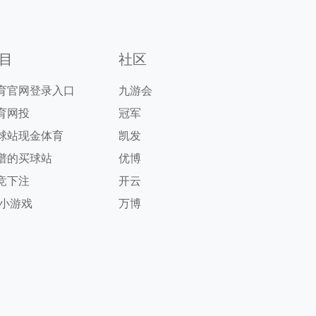
目
社区
育官网登录入口
九游会
育网投
冠军
球站现金体育
凯发
谱的买球站
优博
竞下注
开云
g小游戏
万博