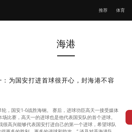
推荐
体育
海港
一：为国安打进首球很开心，封海港不容
1轮，国安1-0战胜海钢。 赛后，进球功臣高天一接受媒体
 本场比赛，高天一的进球也是他代表国安队的首个进球。
“我很高兴能够代表国安打进自己的第一个进球，希望球队
取得更多的胜利，更多的进球和助攻。” 谈及对手海港队，