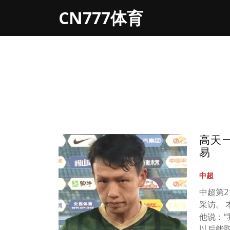
CN777体育
高天
易
中超
中超第2
采访。
他说：
以后能