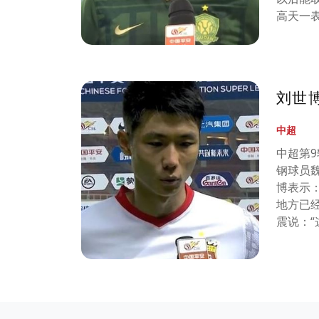
高天一
刘世
中超
中超第9
钢球员
博表示
地方已经
震说：