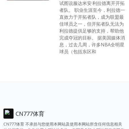
试图说服达米安·利拉德离开开拓
者队。 职业生涯至今，利拉德一
直效力于开拓者队，成为联盟最
佳球员之一，但开拓者队无法为
利拉德提供足够的支持，帮助他
完成夺冠的目标。 据美国媒体消
息，过去几周，许多NBA全明星
球员（包括东区和
CN777体育
CN777体育 不承担与您使用本网站及使用本网站所含任何信息相关