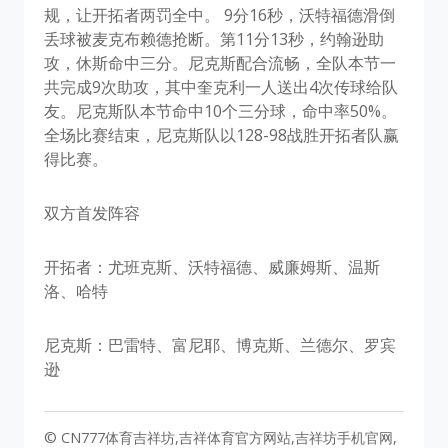
规，让开拓者两罚全中。 9分16秒，沃特福德滑倒
丢球被麦克布赖德抢断。第11分13秒，约翰逊助
攻，休斯命中三分。尼克斯配合流畅，全队本节一
共完成9次助攻，其中奎克利一人送出4次传球给队
友。尼克斯队本节命中10个三分球，命中率50%。
全场比赛结束，尼克斯队以128-98战胜开拓者队赢
得比赛。
双方首发阵容
开拓者：尤班克斯、沃特福德、威廉姆斯、温斯
洛、哈特
尼克斯：巴雷特、富尼耶、博克斯、兰德尔、罗宾
逊
© CN777体育吉祥坊,吉祥体育官方网站,吉祥坊手机官网,