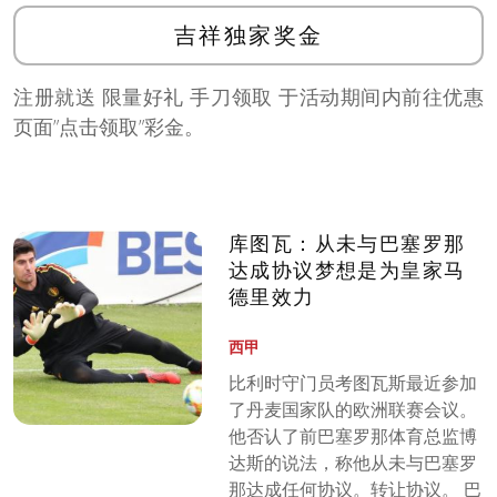
吉祥独家奖金
注册就送 限量好礼 手刀领取 于活动期间内前往优惠
页面”点击领取”彩金。
库图瓦：从未与巴塞罗那
达成协议梦想是为皇家马
德里效力
西甲
比利时守门员考图瓦斯最近参加
了丹麦国家队的欧洲联赛会议。
他否认了前巴塞罗那体育总监博
达斯的说法，称他从未与巴塞罗
那达成任何协议。转让协议。 巴