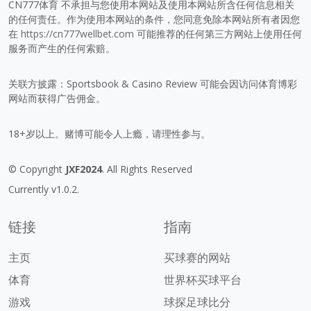
CN777体育 不承担与您使用本网站及使用本网站所含任何信息相关
的任何责任。作为使用本网站的条件，您同意免除本网站所有者因您
在
https://cn777wellbet.com
可能推荐的任何第三方网站上使用任何
服务而产生的任何索赔。
关联方披露：Sportsbook & Casino Review 可能会因访问体育博彩
网站而获得广告佣金。
18+岁以上。赌博可能令人上瘾，请理性参与。
© Copyright
JXF2024
. All Rights Reserved
Currently v1.0.2.
链接
指南
主页
买球赛的网站
体育
世界杯买球平台
游戏
球探足球比分