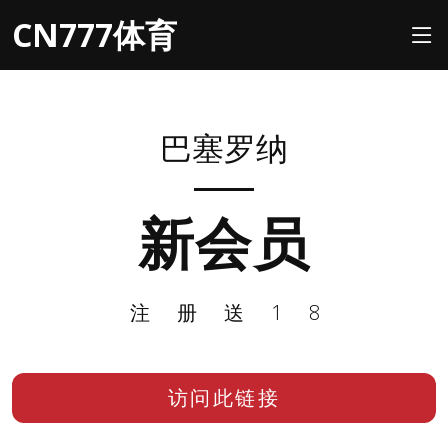
CN777体育
巴塞罗纳
新会员
注册送18
访问此链接