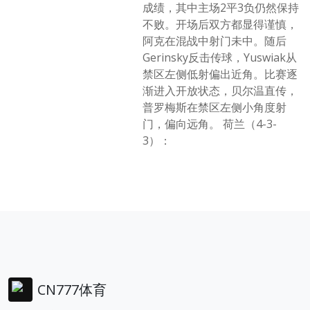
成绩，其中主场2平3负仍然保持
不败。开场后双方都显得谨慎，
阿克在混战中射门未中。随后
Gerinsky反击传球，Yuswiak从
禁区左侧低射偏出近角。比赛逐
渐进入开放状态，贝尔温直传，
普罗梅斯在禁区左侧小角度射
门，偏向远角。 荷兰（4-3-
3）：
CN777体育