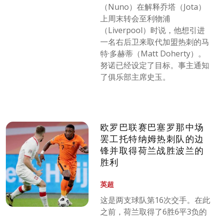
（Nuno）在解释乔塔（Jota）
上周末转会至利物浦
（Liverpool）时说，他想引进
一名右后卫来取代加盟热刺的马
特·多赫蒂（Matt Doherty）。
努诺已经设定了目标。事主通知
了俱乐部主席史玉。
欧罗巴联赛巴塞罗那中场
罢工托​​特纳姆热刺队的边
锋并取得荷兰战胜波兰的
胜利
英超
这是两支球队第16次交手。在此
之前，荷兰取得了6胜6平3负的