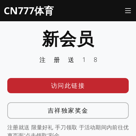
CN777体育
新会员
注册送18
访问此链接
吉祥独家奖金
注册就送 限量好礼 手刀领取 于活动期间内前往优
惠页面”点击领取”彩金。