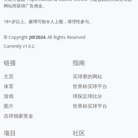
网站而获得广告佣金。
18+岁以上。赌博可能令人上瘾，请理性参与。
© Copyright
JXF2024
. All Rights Reserved
Currently v1.0.2.
链接
指南
主页
买球赛的网站
体育
世界杯买球平台
游戏
球探足球比分
图片
世界杯买球平台
吉祥独家奖金
项目
社区