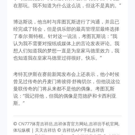
在那玩。我不知道为什么这么说，但这不是真的。”
博达斯说，他当时与库图瓦斯进行了沟通，并且已
经完成了转会，但是俱乐部的最高管理层最终选择
了泰尔·斯特根。针对这一说法，考图瓦斯说：“我
认为我不需要对报纸或媒体上的言论发表评论。我
想人们知道我的梦想一直是为皇家马德里效力，我
也知道我在皇家马德里过得很好。快乐。”
考特瓦伊斯在赛前新闻发布会上还表示，他小时候
曾见过传奇的丹麦门将彼得·舒梅切尔，但他说这位
曼联传奇的门将从来都不是他的偶像。考图瓦斯
说：“我记得他，但我的偶像是范德萨和卡西利亚
斯。”
© CN777体育吉祥坊,吉祥体育官方网站,吉祥坊手机官网,
体坛纵横 | 天天吉祥坊 © 吉祥坊APP手机吉祥坊