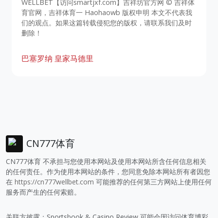
WELLBET【访问smartjxf.com】吉祥坊官方网 © 吉祥体
育官网，吉祥体育一 Haohaowb 版权申明 本文不代表我
们的观点。如果这篇转载侵犯您的版权，请联系我们及时
删除！
巴塞罗纳
皇家马德里
CN777体育
CN777体育 不承担与您使用本网站及使用本网站所含任何信息相关
的任何责任。作为使用本网站的条件，您同意免除本网站所有者因您
在
https://cn777wellbet.com
可能推荐的任何第三方网站上使用任何
服务而产生的任何索赔。
关联方披露：Sportsbook & Casino Review 可能会因访问体育博彩