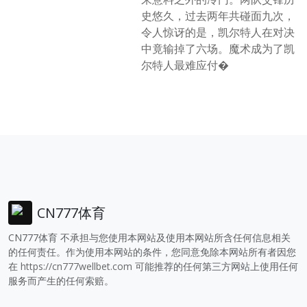
史悠久，过去两年共碰面九次，
令人惊讶的是，凯尔特人在对决
中竟输掉了六场。魔术成为了凯
尔特人最难应付�
CN777体育
CN777体育 不承担与您使用本网站及使用本网站所含任何信息相关
的任何责任。作为使用本网站的条件，您同意免除本网站所有者因您
在
https://cn777wellbet.com
可能推荐的任何第三方网站上使用任何
服务而产生的任何索赔。