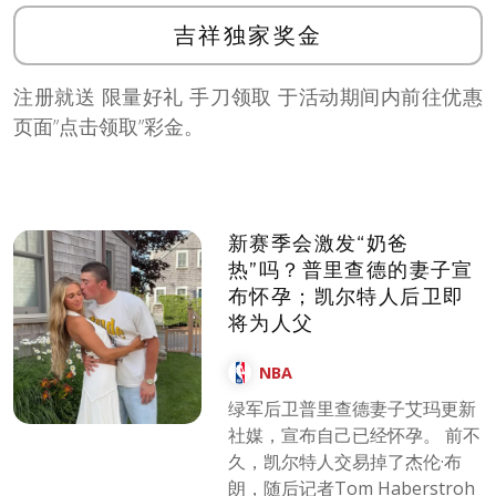
吉祥独家奖金
注册就送 限量好礼 手刀领取 于活动期间内前往优惠
页面”点击领取”彩金。
新赛季会激发“奶爸
热”吗？普里查德的妻子宣
布怀孕；凯尔特人后卫即
将为人父
NBA
绿军后卫普里查德妻子艾玛更新
社媒，宣布自己已经怀孕。 前不
久，凯尔特人交易掉了杰伦·布
朗，随后记者Tom Haberstroh