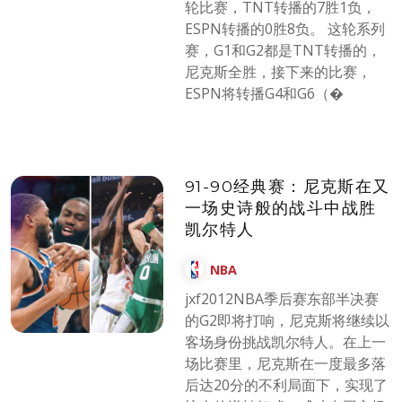
轮比赛，TNT转播的7胜1负，
ESPN转播的0胜8负。 这轮系列
赛，G1和G2都是TNT转播的，
尼克斯全胜，接下来的比赛，
ESPN将转播G4和G6（�
91-90经典赛：尼克斯在又
一场史诗般的战斗中战胜
凯尔特人
NBA
jxf2012NBA季后赛东部半决赛
的G2即将打响，尼克斯将继续以
客场身份挑战凯尔特人。在上一
场比赛里，尼克斯在一度最多落
后达20分的不利局面下，实现了