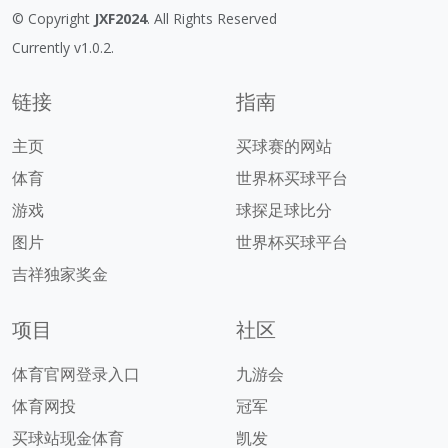
© Copyright
JXF2024
. All Rights Reserved
Currently v1.0.2.
链接
指南
主页
买球赛的网站
体育
世界杯买球平台
游戏
球探足球比分
图片
世界杯买球平台
吉祥独家奖金
项目
社区
体育官网登录入口
九游会
体育网投
冠军
买球站现金体育
凯发