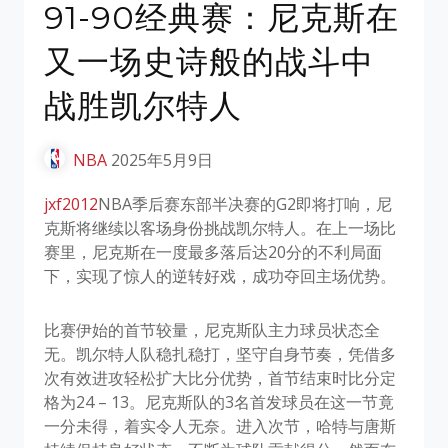
91-90经典赛：尼克斯在
又一场史诗般的战斗中
战胜凯尔特人
NBA
2025年5月9日
jxf2012
NBA季后赛东部半决赛的G2即将打响，尼
克斯将继续以客场身份挑战凯尔特人。在上一场比
赛里，尼克斯在一度最多落后达20分的不利局面
下，实现了惊人的逆转好戏，成功夺回主场优势。
比赛伊始的首节较量，尼克斯队主力球员状态全
无。凯尔特人队稳扎稳打，坚守自身节奏，凭借多
次有效进攻轻松扩大比分优势，首节结束时比分定
格为24 – 13。尼克斯队的3名首发球员在这一节竟
一分未得，着实令人无奈。进入次节，哈特与唐斯