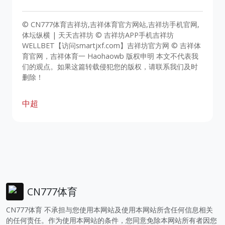
© CN777体育吉祥坊,吉祥体育官方网站,吉祥坊手机官网,
体坛纵横 | 天天吉祥坊 © 吉祥坊APP手机吉祥坊
WELLBET【访问smartjxf.com】吉祥坊官方网 © 吉祥体
育官网，吉祥体育一 Haohaowb 版权申明 本文不代表我
们的观点。如果这篇转载侵犯您的版权，请联系我们及时
删除！
中超
CN777体育
CN777体育 不承担与您使用本网站及使用本网站所含任何信息相关
的任何责任。作为使用本网站的条件，您同意免除本网站所有者因您