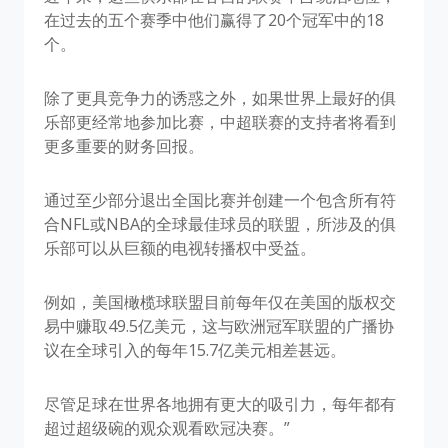
在过去的五个赛季中他们赢得了20个冠军中的18
个。
除了更具竞争力的诱惑之外，如果世界上最好的俱
乐部更经常地参加比赛，中超联赛的支持者将看到
更多重要的财务回报。
通过至少部分退出全国比赛并创建一个包含所有符
合NFL或NBA的全球最佳球员的联盟，所涉及的俱
乐部可以从巨额的电视转播权中受益。
例如，美国橄榄球联盟目前每年仅在美国的版权交
易中赚取49.5亿美元，这与欧洲冠军联盟的广播协
议在全球引入的每年15.7亿美元相差甚远。
尽管足球在世界各地拥有更大的吸引力，每年都有
超过超级碗的观众观看欧冠决赛。”