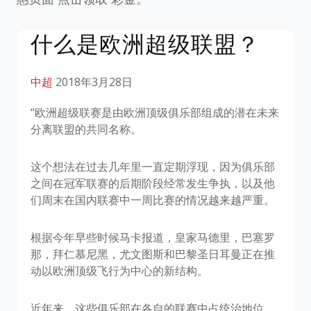
什么是欧洲超级联盟？
中超
2018年3月28日
“欧洲超级联赛是由欧洲顶级俱乐部组成的潜在未来
分离联盟的共同名称。
这个想法在过去几年里一直定期浮现，因为俱乐部
之间在冠军联赛的后期阶段经常发生争执，以及他
们周末在国内联赛中一周比赛的情况越来越严重。
根据今年早些时候马卡报道，皇家马德里，巴塞罗
那，拜仁慕尼黑，尤文图斯和巴黎圣日耳曼正在推
动以欧洲顶级飞行为中心的新结构。
近年来，这些俱乐部在各自的联赛中占统治地位，