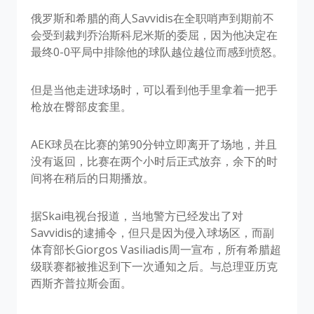
俄罗斯和希腊的商人Savvidis在全职哨声到期前不
会受到裁判乔治斯科尼米斯的委屈，因为他决定在
最终0-0平局中排除他的球队越位越位而感到愤怒。
但是当他走进球场时，可以看到他手里拿着一把手
枪放在臀部皮套里。
AEK球员在比赛的第90分钟立即离开了场地，并且
没有返回，比赛在两个小时后正式放弃，余下的时
间将在稍后的日期播放。
据Skai电视台报道，当地警方已经发出了对
Savvidis的逮捕令，但只是因为侵入球场区，而副
体育部长Giorgos Vasiliadis周一宣布，所有希腊超
级联赛都被推迟到下一次通知之后。与总理亚历克
西斯齐普拉斯会面。