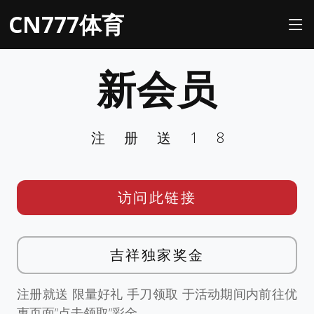
CN777体育
新会员
注册送18
访问此链接
吉祥独家奖金
注册就送 限量好礼 手刀领取 于活动期间内前往优
惠页面”点击领取”彩金。