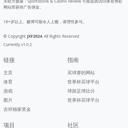
关联方披露：Sportsbook & Casino Review 可能会因访问体育博彩
网站而获得广告佣金。
18+岁以上。赌博可能令人上瘾，请理性参与。
© Copyright
JXF2024
. All Rights Reserved
Currently v1.0.2.
链接
指南
主页
买球赛的网站
体育
世界杯买球平台
游戏
球探足球比分
图片
世界杯买球平台
吉祥独家奖金
项目
社区