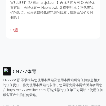
WELLBET【访问smartjxf.com】吉祥坊官方网 © 吉祥体
育官网，吉祥体育一 Haohaowb 版权申明 本文不代表我
们的观点。如果这篇转载侵犯您的版权，请联系我们及时
删除！
中超
CN777体育
CN777体育 不承担与您使用本网站及使用本网站所含任何信息相关
的任何责任。作为使用本网站的条件，您同意免除本网站所有者因您
在
https://cn777wellbet.com
可能推荐的任何第三方网站上使用任何
服务而产生的任何索赔。