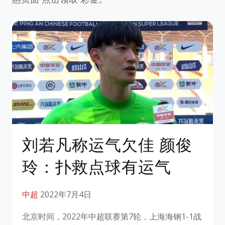
刘若凡称运气欠佳 颜俊
玲：扑救点球有运气
中超
2022年7月4日
北京时间，2022年中超联赛第7轮，上海海钢1-1战