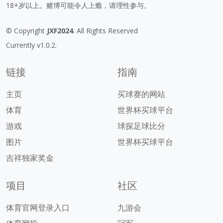
18+岁以上。赌博可能令人上瘾，请理性参与。
© Copyright
JXF2024
. All Rights Reserved
Currently v1.0.2.
链接
指南
主页
买球赛的网站
体育
世界杯买球平台
游戏
球探足球比分
图片
世界杯买球平台
吉祥独家奖金
项目
社区
体育官网登录入口
九游会