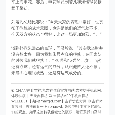
平上海申花。赛后，申花球员刘若凡和海钢球员接
受了采访。
刘若凡总结比赛说：“今天大家的表现非常好，也贯
彻了教练的战术意图，也许是他们的运气差不多。
今天双方的状态也很好，比这一场更加激烈。” 。”
谈到扑救朱晨杰的点球，闫君玲说：“其实我当时并
没有想太多，因为我和朱晨杰真的很熟，在国家队
的时候我们就很熟了。” 40强和12强的比赛，当然
还有点球，还有运气的成分，认识他救人还不够，
朱晨杰心理很成熟，还是有运气成分的。
© CN777体育吉祥坊,吉祥体育官方网站,吉祥坊手机官网,
体坛纵横 | 天天吉祥坊 © 吉祥坊APP手机吉祥坊
WELLBET【访问smartjxf.com】吉祥坊官方网 © 吉祥体
育官网，吉祥体育一 Haohaowb 版权申明 本文不代表我
们的观点。如果这篇转载侵犯您的版权，请联系我们及时