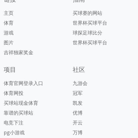
主页
买球赛的网站
体育
世界杯买球平台
游戏
球探足球比分
图片
世界杯买球平台
吉祥独家奖金
项目
社区
体育官网登录入口
九游会
体育网投
冠军
买球站现金体育
凯发
靠谱的买球站
优博
电竞下注
开云
pg小游戏
万博