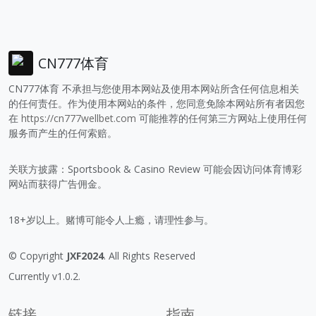
CN777体育
CN777体育 不承担与您使用本网站及使用本网站所含任何信息相关
的任何责任。作为使用本网站的条件，您同意免除本网站所有者因您
在
https://cn777wellbet.com
可能推荐的任何第三方网站上使用任何
服务而产生的任何索赔。
关联方披露：Sportsbook & Casino Review 可能会因访问体育博彩
网站而获得广告佣金。
18+岁以上。赌博可能令人上瘾，请理性参与。
© Copyright
JXF2024
. All Rights Reserved
Currently v1.0.2.
链接
指南