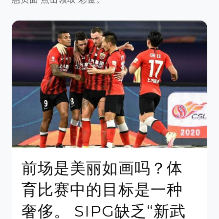
前场是美丽如画吗？体
育比赛中的目标是一种
奢侈。 SIPG缺乏“新武