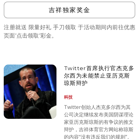
吉祥独家奖金
注册就送 限量好礼 手刀领取 于活动期间内前往优惠
页面”点击领取”彩金。
Twitter首席执行官杰克多
尔西为未能禁止亚历克斯
琼斯辩护
科技
Twitter创始人杰克多尔西为其
公司决定继续发布美国阴谋理论
家亚历克斯琼斯的有争议的推文
辩护，吉祥体育官方网站称琼斯
的内容“没有违反我们的规则”。