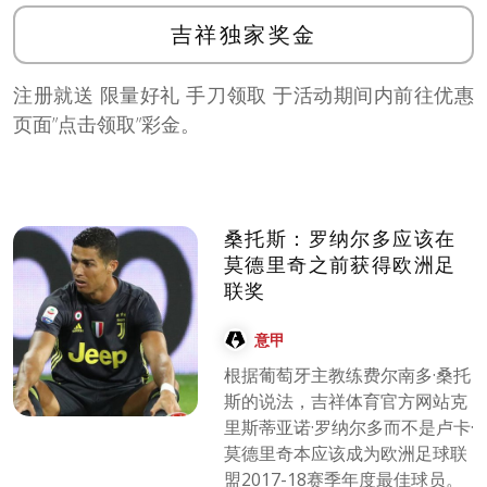
吉祥独家奖金
注册就送 限量好礼 手刀领取 于活动期间内前往优惠
页面”点击领取”彩金。
桑托斯：罗纳尔多应该在
莫德里奇之前获得欧洲足
联奖
意甲
根据葡萄牙主教练费尔南多·桑托
斯的说法，吉祥体育官方网站克
里斯蒂亚诺·罗纳尔多而不是卢卡·
莫德里奇本应该成为欧洲足球联
盟2017-18赛季年度最佳球员。