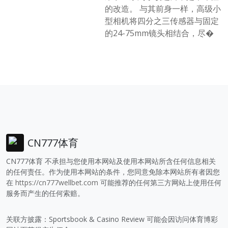
的改造。 与其前身一样，高级小
型相机将四分之三传感器与固定
的24-75mm镜头相结合，尽�
CN777体育
CN777体育 不承担与您使用本网站及使用本网站所含任何信息相关
的任何责任。作为使用本网站的条件，您同意免除本网站所有者因您
在
https://cn777wellbet.com
可能推荐的任何第三方网站上使用任何
服务而产生的任何索赔。
关联方披露：Sportsbook & Casino Review 可能会因访问体育博彩