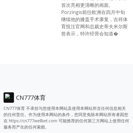
首次亮相更清晰的画面。
Porzingis前往欧洲在四月中旬
继续他的膝盖手术康复，吉祥体
育投注官网和总裁史蒂夫米尔斯
曾表示，特许经营会知道�
CN777体育
CN777体育 不承担与您使用本网站及使用本网站所含任何信息相关
的任何责任。作为使用本网站的条件，您同意免除本网站所有者因您
在
https://cn777wellbet.com
可能推荐的任何第三方网站上使用任何
服务而产生的任何索赔。