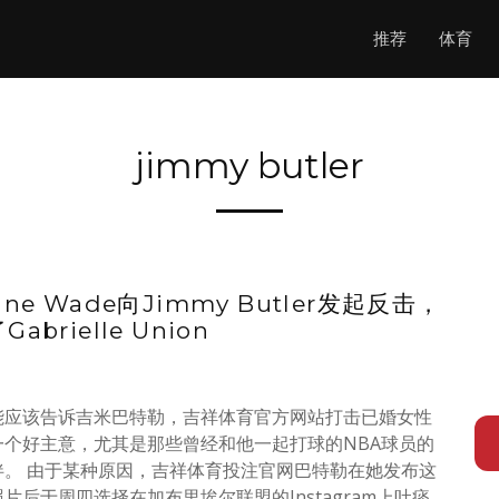
推荐
体育
jimmy butler
ane Wade向Jimmy Butler发起反击，
abrielle Union
能应该告诉吉米巴特勒，吉祥体育官方网站打击已婚女性
一个好主意，尤其是那些曾经和他一起打球的NBA球员的
伴。 由于某种原因，吉祥体育投注官网巴特勒在她发布这
片后于周四选择在加布里埃尔联盟的Instagram上吐痰。