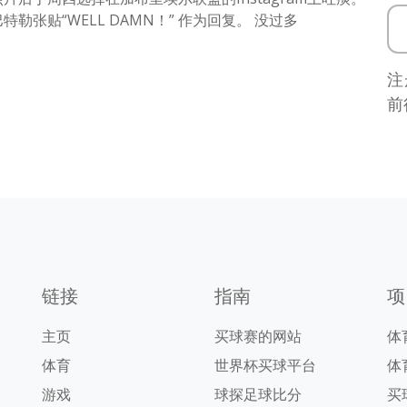
特勒张贴“WELL DAMN！” 作为回复。 没过多
注
前
链接
指南
项
主页
买球赛的网站
体
体育
世界杯买球平台
体
游戏
球探足球比分
买