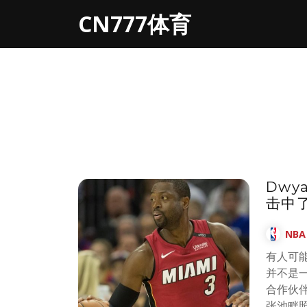
CN777体育
Dwy
击中了G
NBA
有人可
并不是
合作伙
张池畔照