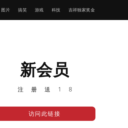
图片
搞笑
游戏
科技
吉祥独家奖金
新会员
注册送18
访问此链接