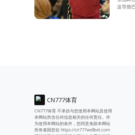
这导致巴
CN777体育
CN777体育 不承担与您使用本网站及使用
本网站所含任何信息相关的任何责任。作
为使用本网站的条件，您同意免除本网站
所有者因您在
https://cn777wellbet.com