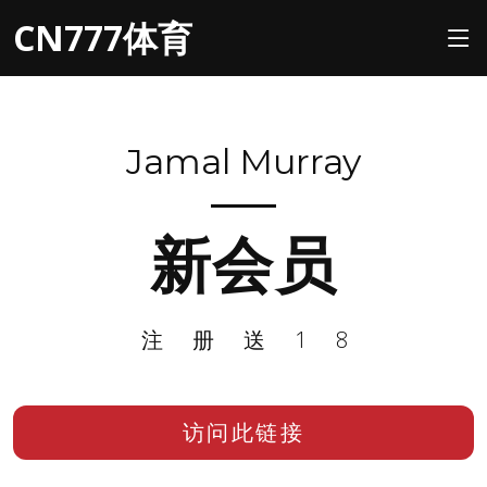
CN777体育
Jamal Murray
新会员
注册送18
访问此链接