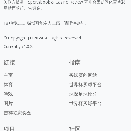
关联方披露：Sportsbook & Casino Review 可能会因访问体育博彩
网站而获得广告佣金。
18+岁以上。赌博可能令人上瘾，请理性参与。
© Copyright
JXF2024
. All Rights Reserved
Currently v1.0.2.
链接
指南
主页
买球赛的网站
体育
世界杯买球平台
游戏
球探足球比分
图片
世界杯买球平台
吉祥独家奖金
项目
社区