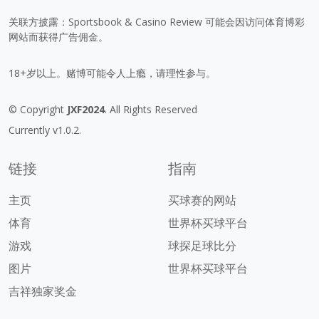
关联方披露：Sportsbook & Casino Review 可能会因访问体育博彩
网站而获得广告佣金。
18+岁以上。赌博可能令人上瘾，请理性参与。
© Copyright
JXF2024
. All Rights Reserved
Currently v1.0.2.
链接
指南
主页
买球赛的网站
体育
世界杯买球平台
游戏
球探足球比分
图片
世界杯买球平台
吉祥独家奖金