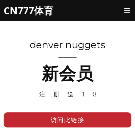
CN777体育
denver nuggets
新会员
注册送18
访问此链接