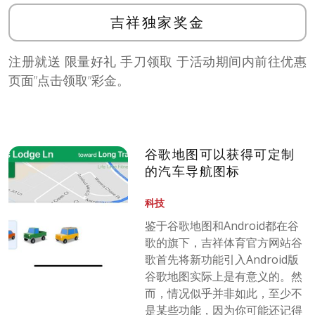
吉祥独家奖金
注册就送 限量好礼 手刀领取 于活动期间内前往优惠
页面”点击领取”彩金。
谷歌地图可以获得可定制
的汽车导航图标
科技
鉴于谷歌地图和Android都在谷
歌的旗下，吉祥体育官方网站谷
歌首先将新功能引入Android版
谷歌地图实际上是有意义的。然
而，情况似乎并非如此，至少不
是某些功能，因为你可能还记得