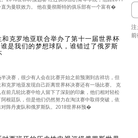
一直为曼联效力。 他在曼彻斯特的俱乐部有一个富有�
注
前
兰和克罗地亚联合举办了第十一届世界杯
找出谁是我们的梦想球队，谁错过了俄罗斯
杯
场半决赛，很少有人会在比赛开始之前预测到吉祥坊，但
兰和克罗地亚发现自己距离世界杯决赛还有一场比赛。 克
队在前几轮比赛中给人留下了深刻的印象，他们相对轻松
了阿根廷队，但是他们仍然努力在淘汰赛中取得突破，依
对阵丹麦队和俄罗斯队。2018世界杯预�