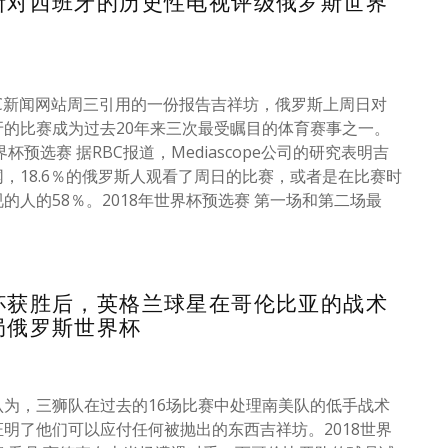
斯对西班牙的历史性电视评级俄罗斯世界
BC新闻网站周三引用的一份报告吉祥坊，俄罗斯上周日对
牙的比赛成为过去20年来三次最受瞩目的体育赛事之一。
世界杯预选赛 据RBC报道，Mediascope公司的研究表明吉
，18.6％的俄罗斯人观看了周日的比赛，或者是在比赛时
的人的58％。2018年世界杯预选赛 第一场和第二场最
杯获胜后，英格兰球星在哥伦比亚的战术
局俄罗斯世界杯
认为，三狮队在过去的16场比赛中处理南美队的低手战术
证明了他们可以应付任何被抛出的东西吉祥坊。2018世界