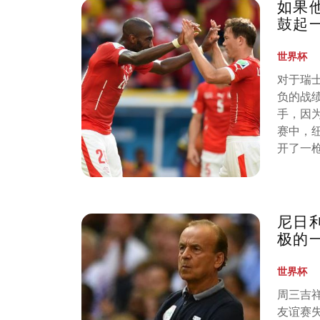
如果
鼓起
世界杯
对于瑞
负的战
手，因
赛中，
开了一
尼日
极的
世界杯
周三吉
友谊赛失