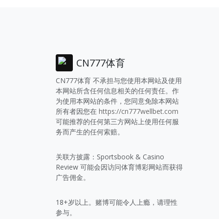
CN777体育
CN777体育 不承担与您使用本网站及使用
本网站所含任何信息相关的任何责任。作
为使用本网站的条件，您同意免除本网站
所有者因您在
https://cn777wellbet.com
可能推荐的任何第三方网站上使用任何服
务而产生的任何索赔。
关联方披露：Sportsbook & Casino
Review 可能会因访问体育博彩网站而获得
广告佣金。
18+岁以上。赌博可能令人上瘾，请理性
参与。