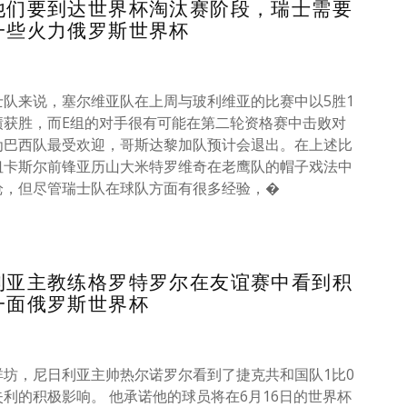
他们要到达世界杯淘汰赛阶段，瑞士需要
一些火力俄罗斯世界杯
士队来说，塞尔维亚队在上周与玻利维亚的比赛中以5胜1
绩获胜，而E组的对手很有可能在第二轮资格赛中击败对
为巴西队最受欢迎，哥斯达黎加队预计会退出。在上述比
纽卡斯尔前锋亚历山大米特罗维奇在老鹰队的帽子戏法中
枪，但尽管瑞士队在球队方面有很多经验，�
利亚主教练格罗特罗尔在友谊赛中看到积
一面俄罗斯世界杯
祥坊，尼日利亚主帅热尔诺罗尔看到了捷克共和国队1比0
利的积极影响。 他承诺他的球员将在6月16日的世界杯