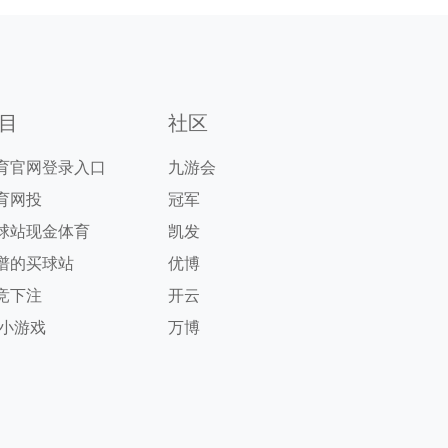
目
社区
育官网登录入口
九游会
育网投
冠军
球站现金体育
凯发
谱的买球站
优博
竞下注
开云
g小游戏
万博