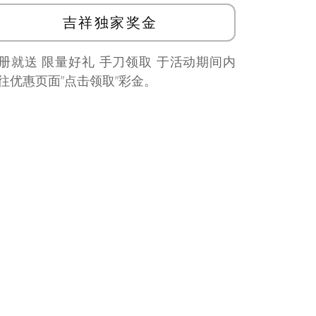
吉祥独家奖金
册就送 限量好礼 手刀领取 于活动期间内
往优惠页面”点击领取”彩金。