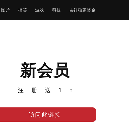
图片
搞笑
游戏
科技
吉祥独家奖金
新会员
注册送18
访问此链接