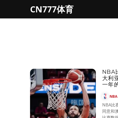
CN777体育
NBA
大利
一年
NBA
NBA比
同意和澳
比赛数