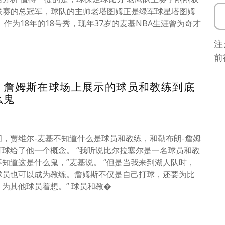
L联赛的总冠军，球队的主帅老塔图姆正是绿军球星塔图姆
 作为18年的18号秀，现年37岁的麦基NBA生涯曾为奇才
注
前
：詹姆斯在球场上展示的球员和教练到底
么鬼
间，贾维尔-麦基不知道什么是球员和教练，和勒布朗-詹姆
打球给了他一个概念。 “我听说比尔拉塞尔是一名球员和教
知道这是什么鬼，”麦基说。 “但是当我来到湖人队时，
球员也可以成为教练。詹姆斯不仅是自己打球，还要为比
为其他球员着想。” 球员和教�