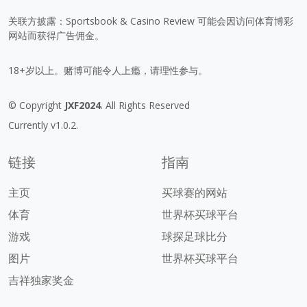
关联方披露：Sportsbook & Casino Review 可能会因访问体育博彩
网站而获得广告佣金。
18+岁以上。赌博可能令人上瘾，请理性参与。
© Copyright
JXF2024
. All Rights Reserved
Currently v1.0.2.
链接
指南
主页
买球赛的网站
体育
世界杯买球平台
游戏
球探足球比分
图片
世界杯买球平台
吉祥独家奖金