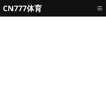
CN777体育
鲍文
新会员
注册送18