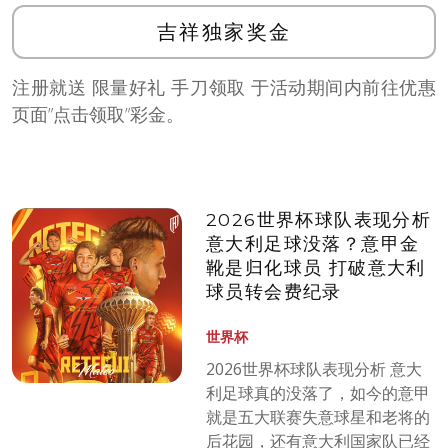
吉祥独家奖金
注册就送 限量好礼 手刀领取 于活动期间内前往优惠
页面”点击领取”彩金。
2026世界杯球队表现分析
意大利足球没落？意甲金
靴是归化球员 打破意大利
球员转会费纪录
世界杯
2026世界杯球队表现分析 意大
利足球真的没落了，如今的意甲
就是五大联赛失意球星和老将的
后花园，还有意大利国家队已经