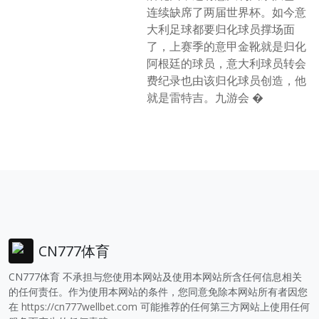
连续缺席了两届世界杯。如今意
大利足球都要归化球员撑场面
了，上赛季的意甲金靴就是归化
阿根廷的球员，意大利球员转会
费纪录也由该归化球员创造，他
就是雷特吉。九游会 �
CN777体育
CN777体育 不承担与您使用本网站及使用本网站所含任何信息相关
的任何责任。作为使用本网站的条件，您同意免除本网站所有者因您
在
https://cn777wellbet.com
可能推荐的任何第三方网站上使用任何