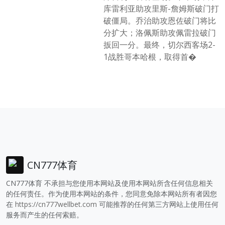
库雷利亚助攻里斯-詹姆斯破门打
破僵局。乔治助攻恩佐破门将比
分扩大；洛佩斯助攻佩雷拉破门
扳回一分。最终，切尔西客场2-
1战胜哥本哈根，取得首�
CN777体育
CN777体育 不承担与您使用本网站及使用本网站所含任何信息相关
的任何责任。作为使用本网站的条件，您同意免除本网站所有者因您
在
https://cn777wellbet.com
可能推荐的任何第三方网站上使用任何
服务而产生的任何索赔。