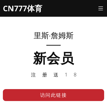
CN777体育
里斯·詹姆斯
新会员
注册送18
访问此链接