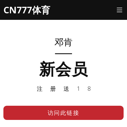
CN777体育
邓肯
新会员
注册送18
访问此链接