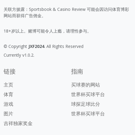
关联方披露：Sportsbook & Casino Review 可能会因访问体育博彩
网站而获得广告佣金。
18+岁以上。赌博可能令人上瘾，请理性参与。
© Copyright
JXF2024
. All Rights Reserved
Currently v1.0.2.
链接
指南
主页
买球赛的网站
体育
世界杯买球平台
游戏
球探足球比分
图片
世界杯买球平台
吉祥独家奖金