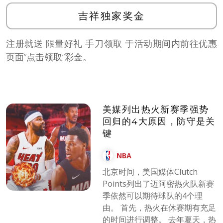
吉祥独家奖金
注册就送 限量好礼 手刀领取 于活动期间内前往优惠
页面”点击领取”彩金。
美媒列出热火新赛季强势
回归的4大原因，防守是关
键
NBA
北京时间，美国媒体Clutch
Points列出了迈阿密热火队新赛
季依然可以期待球队的4个理
由。 首先，热火在休赛期有充足
的时间进行调整。 去年夏天，热