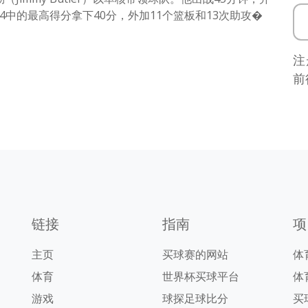
14中的最高得分拿下40分，外加11个篮板和13次助攻�
注
前
链接
指南
项
主页
买球赛的网站
体
体育
世界杯买球平台
体
游戏
球探足球比分
买