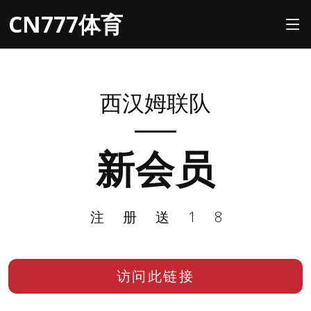
CN777体育
西汉姆联队
新会员
注册送18
访问此链接