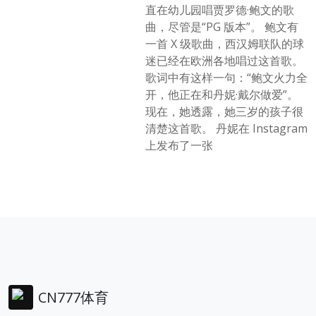
直在幼儿园唱贾罗德·鲍文的歌
曲，尽管是“PG 版本”。 鲍文有
一首 X 级歌曲，西汉姆联队的球
迷已经在欧洲各地唱过这首歌。
歌词中有这样一句：“鲍文火力全
开，他正在和丹妮·戴尔做爱”。
现在，她透露，她三岁的孩子很
清楚这首歌。 丹妮在 Instagram
上发布了一张
CN777体育