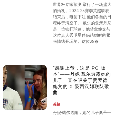
世界杯专家预测 举行了一场盛大
的婚礼。2024-25赛季英超联赛
结束后，电竞下注 他们各自的日
程终于清空了。 戴尔的父亲丹尼
是一位铁杆球迷，他曾拿鲍文与
这位真人秀明星伴侣结婚时的紧
张情绪开玩笑。这位28�
“感谢上帝，这是 PG 版
本”——丹妮·戴尔透露她的
儿子一直在唱关于贾罗德·
鲍文的 X 级西汉姆联队歌
曲
英超
丹妮·戴尔透露，她的儿子桑蒂一