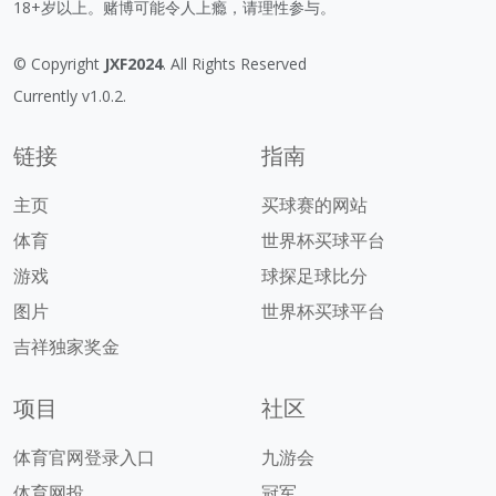
18+岁以上。赌博可能令人上瘾，请理性参与。
© Copyright
JXF2024
. All Rights Reserved
Currently v1.0.2.
链接
指南
主页
买球赛的网站
体育
世界杯买球平台
游戏
球探足球比分
图片
世界杯买球平台
吉祥独家奖金
项目
社区
体育官网登录入口
九游会
体育网投
冠军