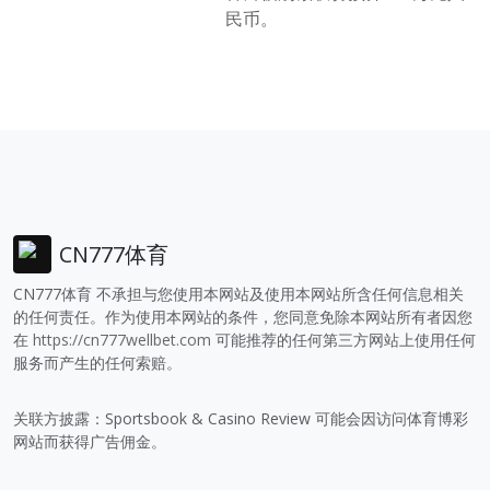
民币。
CN777体育
CN777体育 不承担与您使用本网站及使用本网站所含任何信息相关
的任何责任。作为使用本网站的条件，您同意免除本网站所有者因您
在
https://cn777wellbet.com
可能推荐的任何第三方网站上使用任何
服务而产生的任何索赔。
关联方披露：Sportsbook & Casino Review 可能会因访问体育博彩
网站而获得广告佣金。