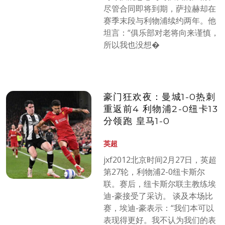
尽管合同即将到期，萨拉赫却在
赛季末段与利物浦续约两年。他
坦言：“俱乐部对老将向来谨慎，
所以我也没想�
豪门狂欢夜：曼城1-0热刺
重返前4 利物浦2-0纽卡13
分领跑 皇马1-0
英超
jxf2012北京时间2月27日，英超
第27轮，利物浦2-0纽卡斯尔
联。赛后，纽卡斯尔联主教练埃
迪-豪接受了采访。 谈及本场比
赛，埃迪-豪表示：“我们本可以
表现得更好。我不认为我们的表