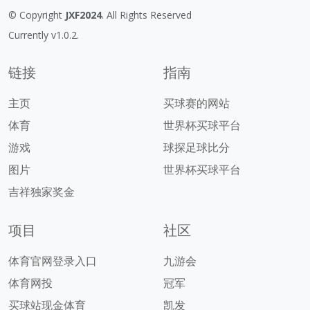
© Copyright
JXF2024
. All Rights Reserved
Currently v1.0.2.
链接
指南
主页
买球赛的网站
体育
世界杯买球平台
游戏
球探足球比分
图片
世界杯买球平台
吉祥独家奖金
项目
社区
体育官网登录入口
九游会
体育网投
冠军
买球站现金体育
凯发