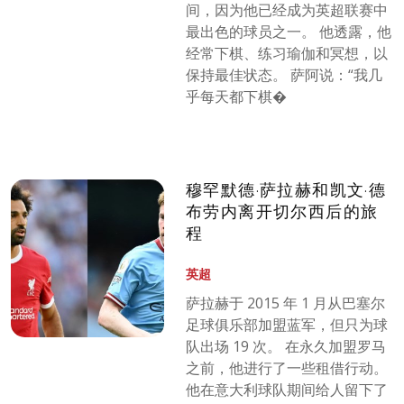
间，因为他已经成为英超联赛中
最出色的球员之一。 他透露，他
经常下棋、练习瑜伽和冥想，以
保持最佳状态。 萨阿说：“我几
乎每天都下棋�
穆罕默德·萨拉赫和凯文·德
布劳内离开切尔西后的旅
程
英超
萨拉赫于 2015 年 1 月从巴塞尔
足球俱乐部加盟蓝军，但只为球
队出场 19 次。 在永久加盟罗马
之前，他进行了一些租借行动。
他在意大利球队期间给人留下了