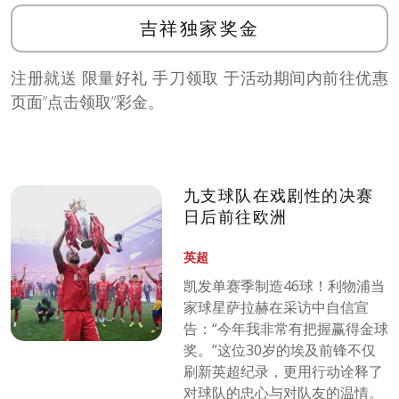
吉祥独家奖金
注册就送 限量好礼 手刀领取 于活动期间内前往优惠
页面”点击领取”彩金。
九支球队在戏剧性的决赛
日后前往欧洲
英超
凯发单赛季制造46球！利物浦当
家球星萨拉赫在采访中自信宣
告：“今年我非常有把握赢得金球
奖。”这位30岁的埃及前锋不仅
刷新英超纪录，更用行动诠释了
对球队的忠心与对队友的温情。