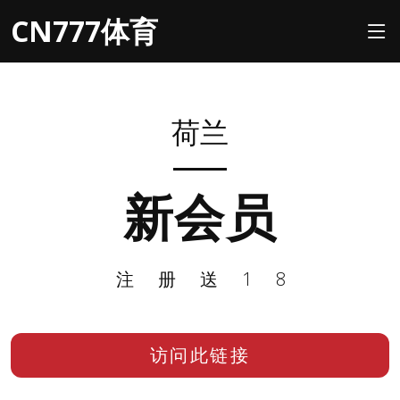
CN777体育
荷兰
新会员
注册送18
访问此链接