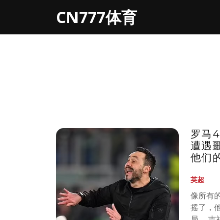
CN777体育
罗马
遭遇
他们
英超
像所有
摇了，
局。 吉祥