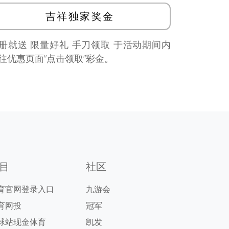
吉祥独家奖金
册就送 限量好礼 手刀领取 于活动期间内
往优惠页面”点击领取”彩金。
目
社区
育官网登录入口
九游会
育网投
冠军
球站现金体育
凯发