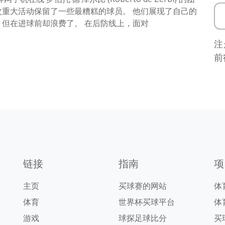
次重大活动保留了一些最糟糕的球员。 他们展现了自己的
，但在进球前却浪费了。 在后防线上，面对
注
前
链接
指南
项
主页
买球赛的网站
体
体育
世界杯买球平台
体
游戏
球探足球比分
买