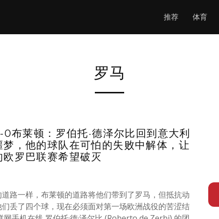
推荐
体育
罗马
4-0布莱顿：罗伯托·德泽尔比回到意大利
噩梦，他的球队在可怕的失败中解体，让
的欧罗巴联赛希望破灭
的道路一样，布莱顿的道路将他们带到了罗马，但抵抗动
他们丢了四个球，现在必须面对第一场欧洲战役的苦涩结
网手机在线 罗伯托·德·泽尔比 (Roberto de Zerbi) 的团