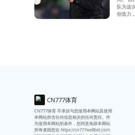
队为这
创造力
CN777体育
CN777体育 不承担与您使用本网站及使用
本网站所含任何信息相关的任何责任。作
为使用本网站的条件，您同意免除本网站
所有者因您在
https://cn777wellbet.com