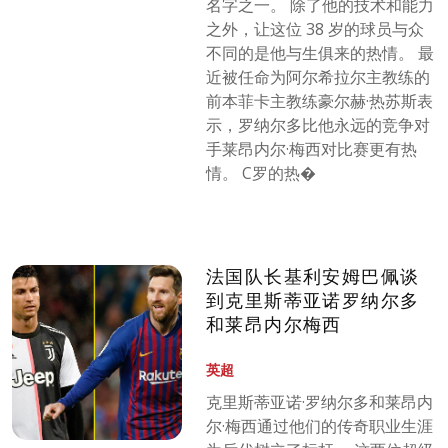
名字之一。 除了他的技术和能力
之外，让这位 38 岁的球员与众
不同的是他与生俱来的热情。 最
近被任命为阿尔希拉尔主教练的
前本菲卡主教练豪尔赫·热苏斯表
示，罗纳尔多比他永远的竞争对
手莱昂内尔·梅西对比赛更有热
情。 C罗的热�
法国队长基利安姆巴佩谈
到克里斯蒂亚诺罗纳尔多
和莱昂内尔梅西
英超
克里斯蒂亚诺·罗纳尔多和莱昂内
尔·梅西通过他们的传奇职业生涯