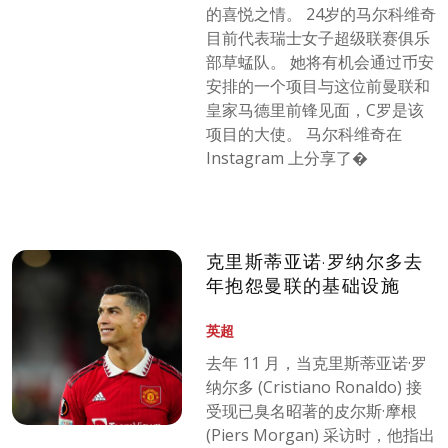
的喜悦之情。 24岁的马尔科维奇
目前代表瑞士女子超级联赛俱乐
部草蜢队。 她将有机会通过币安
安排的一个项目与这位前曼联和
皇家马德里前锋见面，C罗是该
项目的大使。 马尔科维奇在
Instagram 上分享了�
克里斯蒂亚诺·罗纳尔多去
年抱怨曼联的基础设施
英超
去年 11 月，当克里斯蒂亚诺·罗
纳尔多 (Cristiano Ronaldo) 接
受现已臭名昭著的皮尔斯·摩根
(Piers Morgan) 采访时，他指出