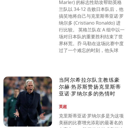
Marler) 的标志性助攻帮助英格
兰队以 34-12 击败日本队后，他
搞笑地将自己与克里斯蒂亚诺·罗
纳尔多 (Cristiano Ronaldo) 进
行比较。 英格兰队在 A 组中以一
场对日本队的重要胜利结束了世
界杯荒。乔·马勒在这场比赛中度
过了一个难忘的时刻，他头球
当阿尔希拉尔队主教练豪
尔赫·热苏斯赞扬克里斯蒂
亚诺·罗纳尔多的热情时
英超
克里斯蒂亚诺·罗纳尔多是为这项
美丽的比赛增光添彩的最著名的