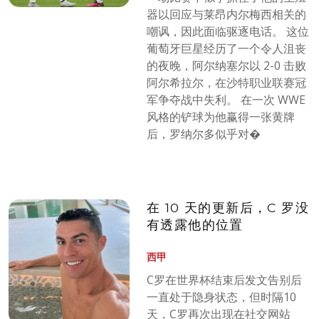
器以回应与莱昂内尔梅西相关的
嘲讽，因此面临驱逐电话。 这位
葡萄牙巨星经历了一个令人沮丧
的夜晚，阿尔纳塞尔以 2-0 击败
阿尔希拉尔，在沙特职业联赛冠
军争夺战中失利。 在一次 WWE
风格的铲球为他赢得一张黄牌
后，罗纳尔多似乎对�
在 10 天的更新后，C 罗没
有透露他的位置
西甲
C罗在世界杯结束后发文告别后
一直处于隐身状态，但时隔10
天，C罗再次出现在社交网站