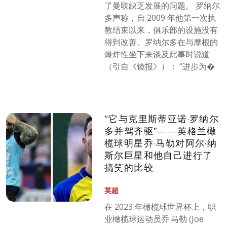
了曼联缺乏发展的问题。 罗纳尔
多声称，自 2009 年他第一次执
教结束以来，俱乐部的设施没有
得到改善。罗纳尔多在与摩根的
爆炸性坐下来谈及此事时说道
（引自《镜报》）： “进步为�
“它与克里斯蒂亚诺·罗纳尔
多并驾齐驱”——英格兰橄
榄球明星乔·马勒对阿尔·纳
斯尔巨星和他自己进行了
搞笑的比较
英超
在 2023 年橄榄球世界杯上，职
业橄榄球运动员乔·马勒 (Joe