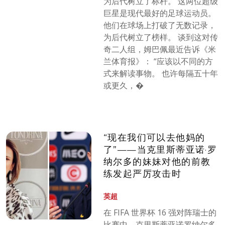
为后代树立了标杆。 这两位超级
巨星是现代最好的足球运动员。
他们在球场上打破了无数记录，
为后代树立了榜样。 谈到这对传
奇二人组，姆巴佩最近告诉《米
兰体育报》： “应该以不同的方
式来解读事物。 也许每隔五十年
或更久，�
“现在我们可以去他妈的
了”——当克里斯蒂亚诺·罗
纳尔多的妹妹对他的前教
练发起严厉攻击时
英超
在 FIFA 世界杯 16 强对阵瑞士的
比赛中，克里斯蒂亚诺罗纳尔多