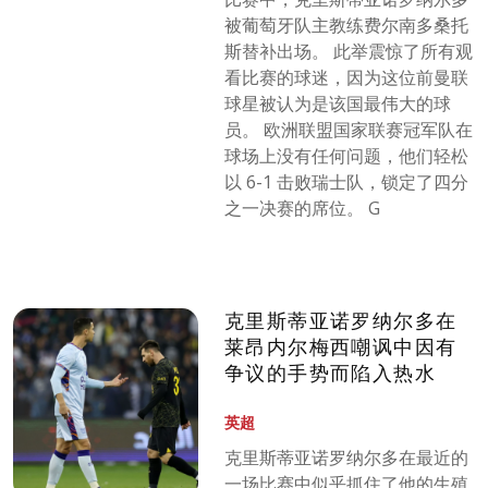
被葡萄牙队主教练费尔南多桑托
斯替补出场。 此举震惊了所有观
看比赛的球迷，因为这位前曼联
球星被认为是该国最伟大的球
员。 欧洲联盟国家联赛冠军队在
球场上没有任何问题，他们轻松
以 6-1 击败瑞士队，锁定了四分
之一决赛的席位。 G
克里斯蒂亚诺罗纳尔多在
莱昂内尔梅西嘲讽中因有
争议的手势而陷入热水
英超
克里斯蒂亚诺罗纳尔多在最近的
一场比赛中似乎抓住了他的生殖