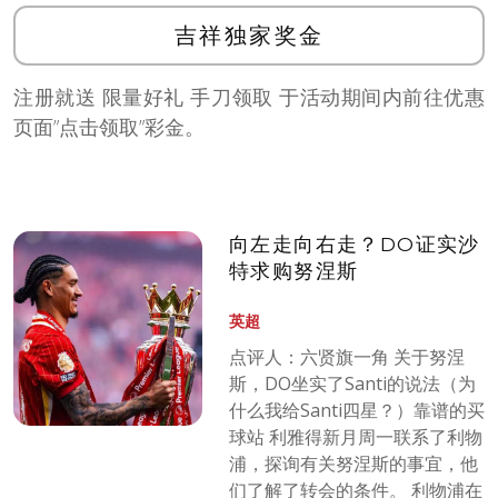
吉祥独家奖金
注册就送 限量好礼 手刀领取 于活动期间内前往优惠
页面”点击领取”彩金。
向左走向右走？DO证实沙
特求购努涅斯
英超
点评人：六贤旗一角 关于努涅
斯，DO坐实了Santi的说法（为
什么我给Santi四星？）靠谱的买
球站 利雅得新月周一联系了利物
浦，探询有关努涅斯的事宜，他
们了解了转会的条件。 利物浦在