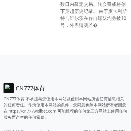
数日内敲定交易。转会费或将创
下英超历史纪录。 由于麦卡利斯
特与维尔茨在各自球队均身披10
号，外界猜测若�
CN777体育
CN777体育 不承担与您使用本网站及使用本网站所含任何信息相关
的任何责任。作为使用本网站的条件，您同意免除本网站所有者因您
在
https://cn777wellbet.com
可能推荐的任何第三方网站上使用任何
服务而产生的任何索赔。