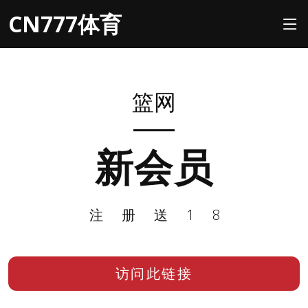
CN777体育
篮网
新会员
注册送18
访问此链接