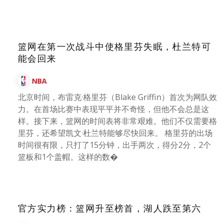
篮网在第一次战斗中使格里芬失眠，杜兰特可
能会回来
NBA
北京时间，布雷克·格里芬（Blake Griffin）首次为网队效
力。在首场比赛中表现平平并不奇怪，但他不会总是这
样。接下来，篮网的时间表将非常艰难。他们不仅需要格
里芬，还希望凯文·杜兰特能够尽快回来。 格里芬的出场
时间很有限，只打了15分钟，出手两次，得分2分，2个
篮板和1个盖帽。这样的数�
官方实力榜：篮网升至榜首，湖人跌至第六