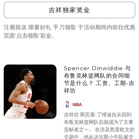
吉祥独家奖金
注册就送 限量好礼 手刀领取 于活动期间内前往优惠
页面”点击领取”彩金。
Spencer Dinwiddie 与
布鲁克林篮网队的合同细
节是什么？ 工资、工期-吉
祥坊
NBA
吉祥坊 斯宾塞-丁维迪自从回到
布鲁克林篮网队后就成为了主要
贡献者之一。 在涉及凯里欧文的
交易中，他从达拉斯小牛队被交