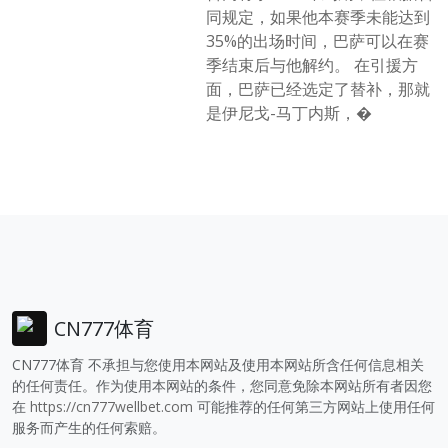
同规定，如果他本赛季未能达到
35%的出场时间，巴萨可以在赛
季结束后与他解约。 在引援方
面，巴萨已经选定了替补，那就
是伊尼戈-马丁内斯，�
CN777体育
CN777体育 不承担与您使用本网站及使用本网站所含任何信息相关
的任何责任。作为使用本网站的条件，您同意免除本网站所有者因您
在
https://cn777wellbet.com
可能推荐的任何第三方网站上使用任何
服务而产生的任何索赔。