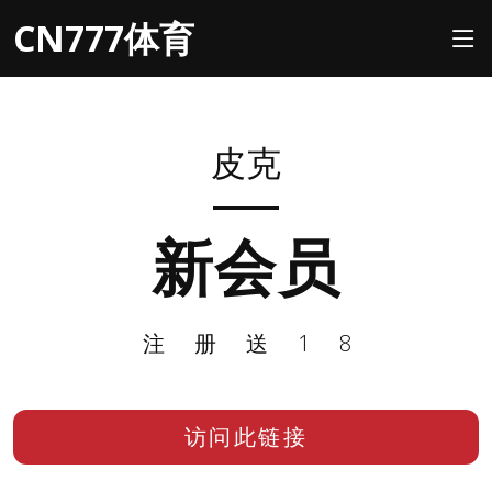
CN777体育
皮克
新会员
注册送18
访问此链接