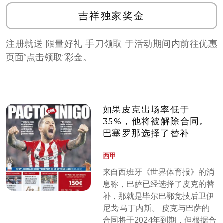
吉祥独家奖金
注册就送 限量好礼 手刀领取 于活动期间内前往优惠
页面”点击领取”彩金。
如果皮克出场率低于
35%，他将被解除合同。
巴塞罗那选择了替补
西甲
来自西班牙《世界体育报》的消
息称，巴萨已经选择了皮克的替
补，那就是毕尔巴鄂竞技后卫伊
尼戈·马丁内斯。 皮克与巴萨的
合同将于2024年到期，但根据合