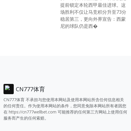
提前锁定本轮西甲最佳进球。这
场胜利不仅让马竞积分升至73分
稳居第三，更向外界宣告：西蒙
尼的球队仍是西�
CN777体育
CN777体育 不承担与您使用本网站及使用本网站所含任何信息相关
的任何责任。作为使用本网站的条件，您同意免除本网站所有者因您
在
https://cn777wellbet.com
可能推荐的任何第三方网站上使用任何
服务而产生的任何索赔。