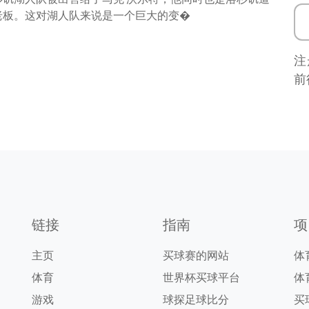
老板。这对湖人队来说是一个巨大的变�
注
前
链接
指南
项
主页
买球赛的网站
体
体育
世界杯买球平台
体
游戏
球探足球比分
买