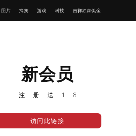
图片
搞笑
游戏
科技
吉祥独家奖金
新会员
注册送18
访问此链接