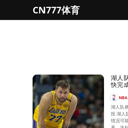
CN777体育
湖人
快完
NBA
湖人队
投 湖
情况可
幕，洛