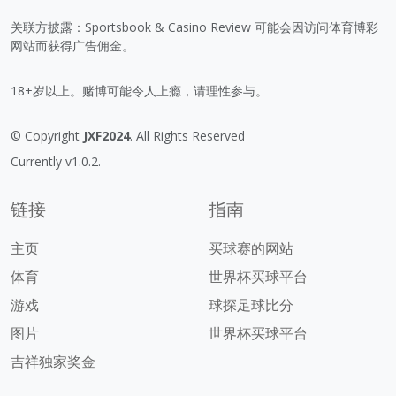
关联方披露：Sportsbook & Casino Review 可能会因访问体育博彩
网站而获得广告佣金。
18+岁以上。赌博可能令人上瘾，请理性参与。
© Copyright
JXF2024
. All Rights Reserved
Currently v1.0.2.
链接
指南
主页
买球赛的网站
体育
世界杯买球平台
游戏
球探足球比分
图片
世界杯买球平台
吉祥独家奖金