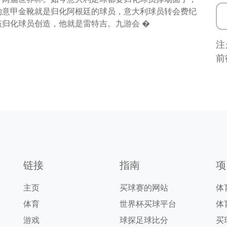
的意甲金靴就是归化阿根廷的球员，意大利球员转会费纪
该归化球员创造，他就是雷特吉。九游会 �
注
前
链接
指南
项
主页
买球赛的网站
体
体育
世界杯买球平台
体
游戏
球探足球比分
买