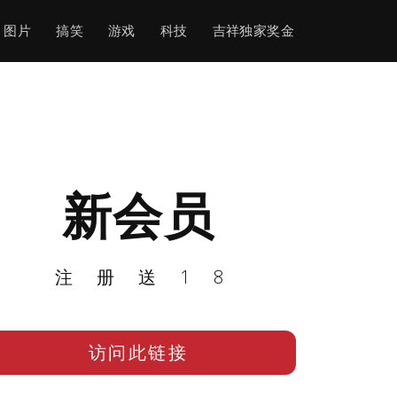
图片
搞笑
游戏
科技
吉祥独家奖金
新会员
注册送18
访问此链接