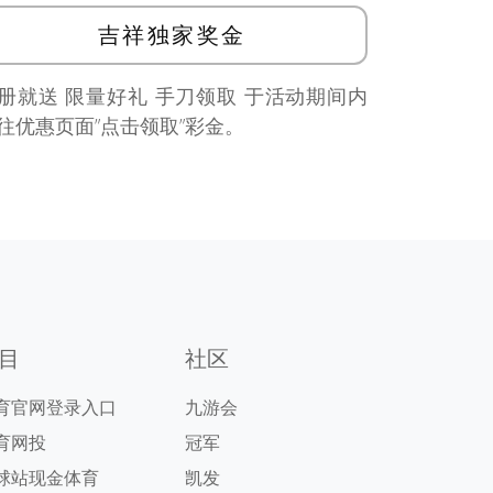
吉祥独家奖金
册就送 限量好礼 手刀领取 于活动期间内
往优惠页面”点击领取”彩金。
目
社区
育官网登录入口
九游会
育网投
冠军
球站现金体育
凯发