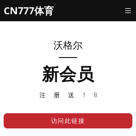
CN777体育
沃格尔
新会员
注册送18
访问此链接